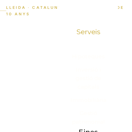
LLEIDA · CATALUNYA · DES DE FA MÉS DE
10 ANYS
Hipoteques
Inversió i
gestió de
capitals
Immobiliària
Gestió
patrimonial