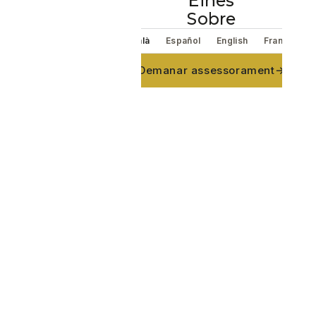
Eines
Sobre
Català
Español
English
Français
Idioma
Demanar assessorament
→